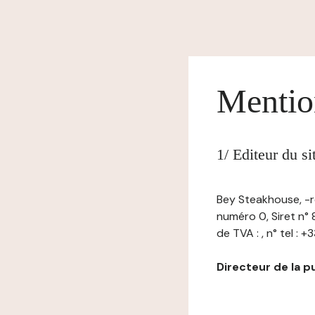
Mentio
1/ Editeur du s
Bey Steakhouse, -re
numéro 0, Siret n°
de TVA : , n° tel : 
Directeur de la pub