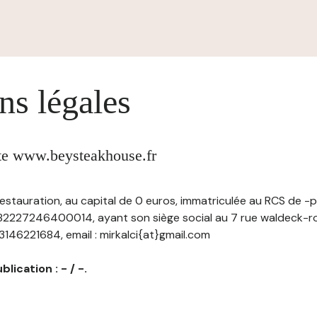
ns légales
ite www.beysteakhouse.fr
stauration, au capital de 0 euros, immatriculée au RCS de -p
 82227246400014, ayant son siège social au 7 rue waldeck-
+33146221684, email : mirkalci{at}gmail.com
lication : - / -.