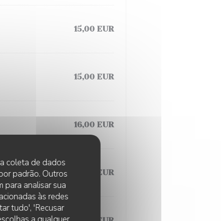
15,00 EUR
15,00 EUR
16,00 EUR
 na coleta de dados
16,00 EUR
 por padrão. Outros
 para analisar sua
lacionadas às redes
ar tudo', 'Recusar
 escolhas a qualquer
16,00 EUR