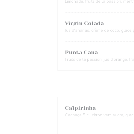
Limonade, fruits de la passion, menthe
Virgin Colada
Jus d'ananas, crème de coco, glace 
Punta Cana
Fruits de la passion, jus d'orange, fr
Caïpirinha
Cachaça 5 cl, citron vert, sucre, glac