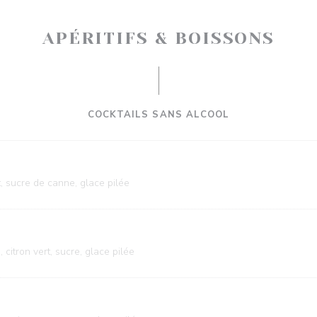
APÉRITIFS & BOISSONS
COCKTAILS SANS ALCOOL
t, sucre de canne, glace pilée
 citron vert, sucre, glace pilée