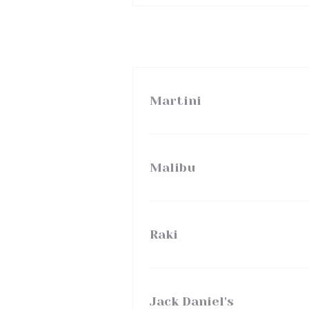
Martini
Malibu
Raki
Jack Daniel's