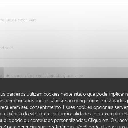
y, jus de citron vert
ord salé
re de canne, citron vert, limonade, glace pilée
us parceiros utilizam cookies neste site, o que pode implicar
es denominados «necessários» são obrigatórios e instalados
, menthe, sucre de canne, citron vert, limonade, glace pilée
 requerem seu consentimento. Esses cookies opcionais servem
 audiência do site, oferecer funcionalidades (por exemplo, re
r publicidade ou conteúdos personalizados. Clique em 'OK, aceit
zar' para gerenciar suas preferências. Você pode alterar suas
BEY STEAKHOUSE