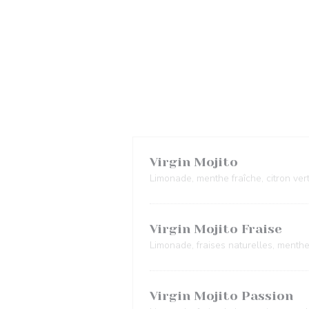
Virgin Mojito
Limonade, menthe fraîche, citron ver
Virgin Mojito Fraise
Limonade, fraises naturelles, menthe,
Virgin Mojito Passion