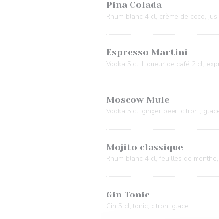
Pina Colada
Rhum blanc 4 cl, crème de coco, jus
Espresso Martini
Vodka 5 cl, Liqueur de café 2 cl, exp
Moscow Mule
Vodka 5 cl, ginger beer, citron , glac
Mojito classique
Rhum blanc 4 cl, feuilles de menthe, 
Gin Tonic
Gin 5 cl, tonic, citron, glace