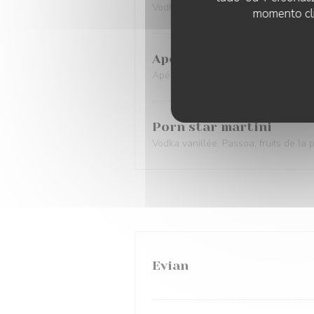
Vodka 4 cl, liqueur de pêche 2 cl, cr
momento cli
Apérol spritz
Apérol, Prosecco, eau gazeuse, ora
Porn star martini
Vodka vanillée, Passoa, fruits de l
Evian