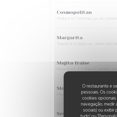
Cosmopolitan
Vodka 4 cl, Cointreau, jus de cranberr
Margarita
Tequila 4 cl, triple sec, citron vert, b
Mojito fraise
Rhum blanc 4 cl, fraises, menthe, suc
O restaurante e se
Mojito passion
pessoais. Os cooki
Rhum blanc 4 cl, fruits de la passion
cookies opcionais
navegação, medir a
sociais) ou exibi
Sex on the beach
tudo' ou 'Personali