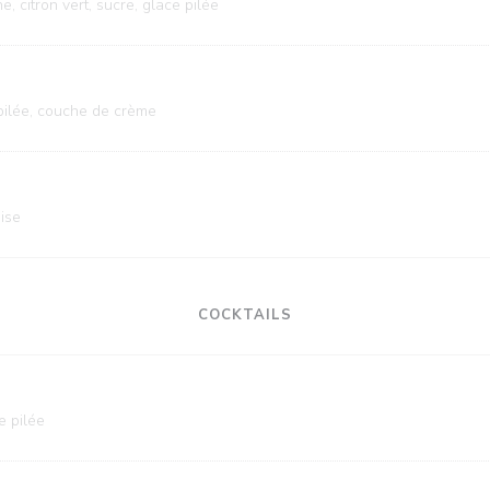
, citron vert, sucre, glace pilée
pilée, couche de crème
aise
COCKTAILS
e pilée