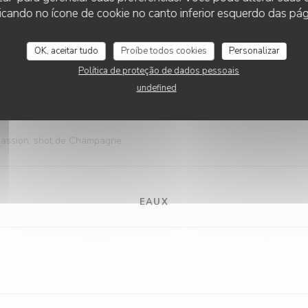
anberry, jus d'orange
cando no ícone de cookie no canto inferior esquerdo das pági
OK, aceitar tudo
Proíbe todos cookies
Personalizar
Política de proteção de dados pessoais
nge, glace
undefined
a passion, shot de Champagne
EAUX